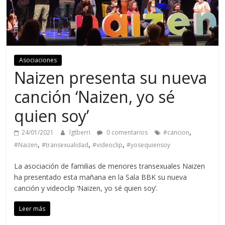
Asociaciones
Naizen presenta su nueva
canción ‘Naizen, yo sé
quien soy’
,
24/01/2021
lgtberri
0 comentarios
#cancion
,
,
,
#Naizen
#transexualidad
#videoclip
#yosequiensoy
La asociación de familias de menores transexuales Naizen
ha presentado esta mañana en la Sala BBK su nueva
canción y videoclip ‘Naizen, yo sé quien soy’.
Leer más