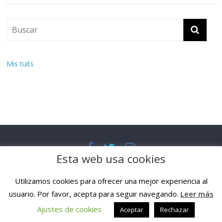
Mis tuits
Esta web usa cookies
Quiénes somos
Contacto
Transparencia
Aviso legal
Política de cookies
Política de privacidad
Utilizamos cookies para ofrecer una mejor experiencia al
Copyright © 2026
LGTBERRI
. All rights reserved.
usuario. Por favor, acepta para seguir navegando.
Leer más
Theme:
ColorMag Pro
by ThemeGrill. Powered by
WordPress
.
Ajustes de cookies
Aceptar
Rechazar