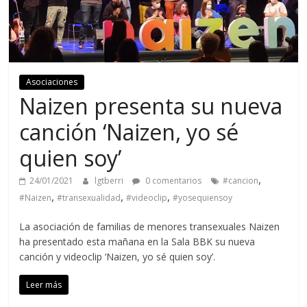
Asociaciones
Naizen presenta su nueva
canción ‘Naizen, yo sé
quien soy’
,
24/01/2021
lgtberri
0 comentarios
#cancion
,
,
,
#Naizen
#transexualidad
#videoclip
#yosequiensoy
La asociación de familias de menores transexuales Naizen
ha presentado esta mañana en la Sala BBK su nueva
canción y videoclip ‘Naizen, yo sé quien soy’.
Leer más