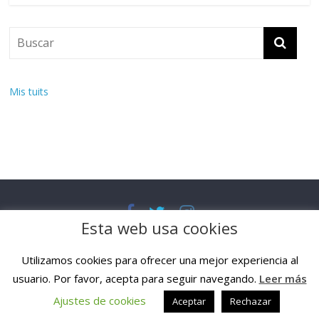
Mis tuits
Esta web usa cookies
Quiénes somos
Contacto
Transparencia
Aviso legal
Política de cookies
Política de privacidad
Utilizamos cookies para ofrecer una mejor experiencia al
Copyright © 2026
LGTBERRI
. All rights reserved.
usuario. Por favor, acepta para seguir navegando.
Leer más
Theme:
ColorMag Pro
by ThemeGrill. Powered by
WordPress
.
Ajustes de cookies
Aceptar
Rechazar